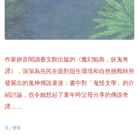
作家妍音閱讀臺文館出版的《魔幻鯤島，妖鬼奇
譚》，深深為先民在面對陌生環境和自然挑戰時所
發展出的鬼神傳說著迷；書中對「鬼怪文學」的介
紹討論，也令她想起了童年時父母分享的傳說奇
譚……
文／妍音