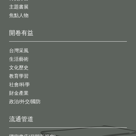
主題書展
焦點人物
開卷有益
台灣采風
生活藝術
文化歷史
教育學習
社會/科學
財金產業
政治/外交/國防
流通管道