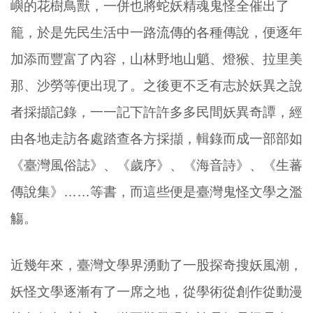
嶼的花樹鳥獸，一併也將蛇妖精魂鬼怪全催出了
籠，於是先民生活中一路流傳的各種傳說，便逐年
加添而豐富了內容，山林野地山魈、燈猴、拉里美
那、沙勞等便出現了。之後更不乏有志於妖異之說
者採擷記錄，一一記下許許多多民間妖異奇譚，經
由各地走訪各處踏查各方採擷，輯錄而成一部部如
《臺灣風俗誌》、《歲序》、《海音詩》、《生蕃
傳說集》……等書，而這些便是臺灣鬼怪文學之濫
觴。
近幾年來，臺灣文學界湧動了一股探奇搜妖風潮，
妖怪文學逐漸有了一席之地，從學術從創作從動漫