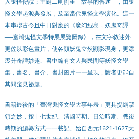
入鬼怪傳說；主題二則側重「故事的傳述」，由鬼
怪文學起源與發展，及至當代鬼怪文學演化。這一
本串聯古今且中日對應的《魔幻鯤島，妖鬼奇譚
──臺灣鬼怪文學特展展覽圖錄》，在文字敘述外
更佐以彩色畫片，使各類妖鬼立然顯影現身，更添
幾分奇譚妙趣。書中編有文人與民間等妖怪文學
集，書名、書介、書封圖片一一呈現，讀者更能自
其間窺見祕趣。
書籍最後的「臺灣鬼怪文學大事年表」更具提綱挈
領之妙，按十七世紀、清國時期、日治時期、戰後
時期的編纂方式一一載記。始自西元1621-1627天