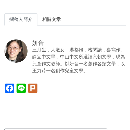
撰稿人簡介
相關文章
妍音
三月生，大墩女，港都婦，嗜閱讀，喜寫作。
靜宜中文畢，中山中文所選讀六朝文學，現為
兒童作文教師。以妍音一名創作各類文學，以
王力芹一名創作兒童文學。
Facebook(另
Line(另
Plurk(另
開
開
開
新
新
新
視
視
視
窗)
窗)
窗)