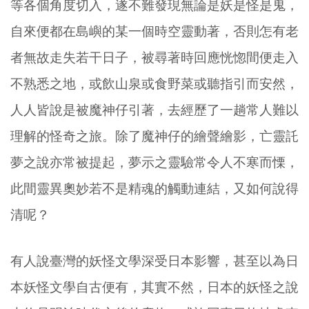
等各個角度切入，遂不難發現無論是妖是怪是鬼，
自來便都在島嶼的某一個時空靈動著，否則怎有老
者無故走失若干日子，被尋著時回應恍惚間便走入
不熟悉之地，或飲山泉或食野菜或聽指引而安然，
人人皆說是被魔神仔引著，去經歷了一趟常人難以
理解的怪奇之旅。除了魔神仔的繪聲繪影，亡靈託
夢之說亦常被提起，夢示之靈驗常令人不寒而慄，
此間靈異奧妙若不是精魂的觸動連結，又如何說得
清呢？
有人說臺灣的妖怪文學深受日本影響，甚至以為日
本妖怪文學自古便有，其實不然，日本的妖怪之說