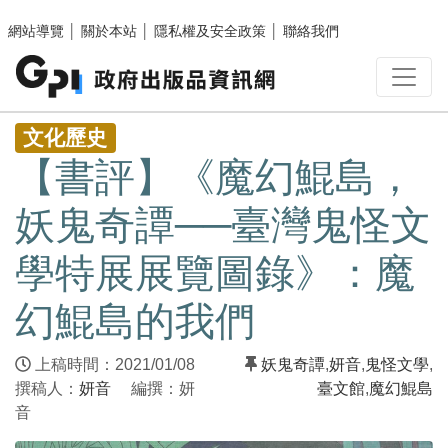
跳至主要內容區塊
網站導覽
│
關於本站
│
隱私權及安全政策
│
聯絡我們
:::
文化歷史
【書評】《魔幻鯤島，
妖鬼奇譚──臺灣鬼怪文
學特展展覽圖錄》：魔
幻鯤島的我們
上稿時間：2021/01/08
妖鬼奇譚
,
妍音
,
鬼怪文學
,
撰稿人：
妍音
編撰：妍
臺文館
,
魔幻鯤島
音