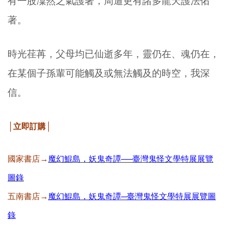
有一股凜然之氣護著，周遭更有諸多龍天護法佑
著。
時光荏苒，父母均已仙逝多年，靈仍在、魂仍在，
在某個子孫輩可能觸及或無法觸及的時空，我深
信。
│立即訂購│
國家書店→
魔幻鯤島，妖鬼奇譚──臺灣鬼怪文學特展展覽
圖錄
五南書店→
魔幻鯤島，妖鬼奇譚─臺灣鬼怪文學特展展覽圖
錄