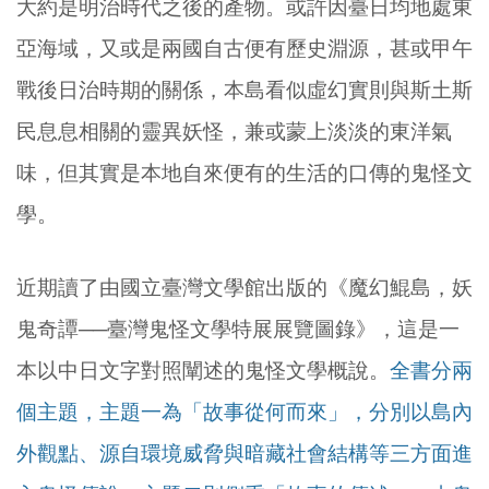
大約是明治時代之後的產物。或許因臺日均地處東
亞海域，又或是兩國自古便有歷史淵源，甚或甲午
戰後日治時期的關係，本島看似虛幻實則與斯土斯
民息息相關的靈異妖怪，兼或蒙上淡淡的東洋氣
味，但其實是本地自來便有的生活的口傳的鬼怪文
學。
近期讀了由國立臺灣文學館出版的《魔幻鯤島，妖
鬼奇譚──臺灣鬼怪文學特展展覽圖錄》，這是一
本以中日文字對照闡述的鬼怪文學概說。
全書分兩
個主題，主題一為「故事從何而來」，分別以島內
外觀點、源自環境威脅與暗藏社會結構等三方面進