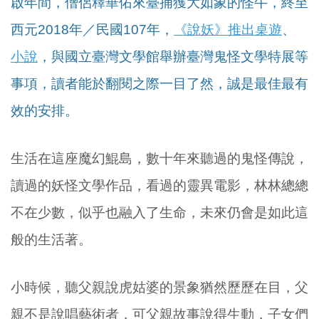
啟年間，僧侶釋華佑來臺捕獲大如象的怪牛，終至
西元2018年／民國107年，
《說妖》推出桌遊
、
小說
，與國立臺灣文學館舉辦臺灣鬼怪文學特展等
事項，讀者能於翻閱之際一目了然，誠是最佳最有
效的安排。
生活在這座魔幻鯤島，數十年來聽過的鬼怪傳說，
讀過的妖怪文學作品，看過的靈異電影，林林總總
不在少數，似乎也融入了生命，未來仍會是如此這
般的生活著。
小時候，聽父親說虎姑婆的景象猶然歷歷在目，父
親不是說唱藝術者，可父親故事說得生動，子女們