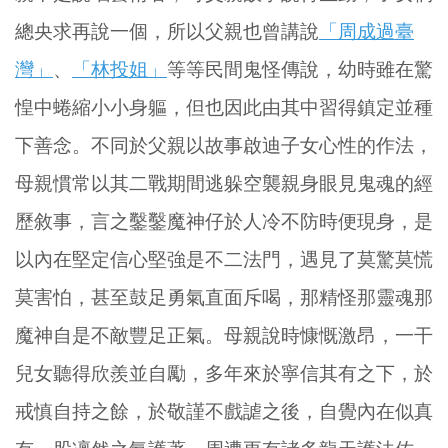
總央求再說一個，所以父親也曾講說
「周成過臺
灣」
、
「林投姐」
等等民間鬼怪傳說，幼時雖在驚
惶中蜷縮小小身軀，但也因此由其中習得鎮定並種
下善念。不同於父親以故事啟迪子女心性的作法，
母親慣常以其二戰期間逃躲空襲親身眼見鬼魂的經
歷敘事，言之鑿鑿魔神仔於人冷不防時便現身，是
以內在堅定信心堅強是不二法門，遇見了莫驚莫慌
莫害怕，甚至鼓足勇氣直面斥喝，那精怪那靈魂那
魔神自是不敵豐足正氣。母親說時慷慨激昂，一干
兒女聽得欣羨並自勵，多年來於寧信其有之下，於
戒慎自持之餘，於敬謹不戲謔之後，自覺內在似真