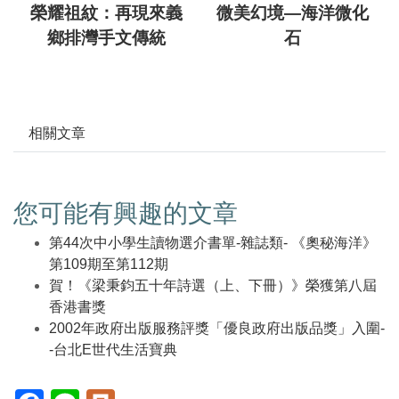
榮耀祖紋：再現來義
微美幻境—海洋微化
鄉排灣手文傳統
石
相關文章
您可能有興趣的文章
第44次中小學生讀物選介書單-雜誌類- 《奧秘海洋》
第109期至第112期
賀！《梁秉鈞五十年詩選（上、下冊）》榮獲第八屆
香港書獎
2002年政府出版服務評獎「優良政府出版品獎」入圍-
-台北E世代生活寶典
Facebook(另
Line(另
Plurk(另