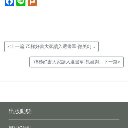
開
開
開
新
新
新
視
視
視
窗)
窗)
窗)
<上一篇 75梯好書大家讀入選書單-微美幻...
76梯好書大家讀入選書單-昆蟲與... 下一篇>
出版動態
想找好活動