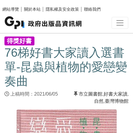
跳至主要內容區塊
網站導覽
│
關於本站
│
隱私權及安全政策
│
聯絡我們
:::
得獎好書
76梯好書大家讀入選書
單-昆蟲與植物的愛戀變
奏曲
上稿時間：2021/06/05
市立圖書館
,
好書大家讀
,
自然
,
臺灣博物館