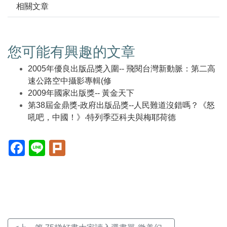
相關文章
您可能有興趣的文章
2005年優良出版品獎入圍-- 飛閱台灣新動脈：第二高
速公路空中攝影專輯(修
2009年國家出版獎-- 黃金天下
第38屆金鼎獎-政府出版品獎--人民難道沒錯嗎？《怒
吼吧，中國！》‧特列季亞科夫與梅耶荷德
Facebook(另
Line(另
Plurk(另
開
開
開
新
新
新
視
視
視
窗)
窗)
窗)