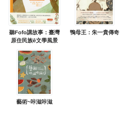
聽Fofo講故事：臺灣
鴨母王：朱一貴傳奇
原住民族ê文學風景
藝術~咔滋咔滋