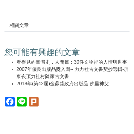
相關文章
您可能有興趣的文章
看得見的臺灣史．人間篇：30件文物裡的人情與世事
2007年優良出版品獎入圍-- 力力社古文書契抄選輯-屏
東崁頂力社村陳家古文書
2018年(第42屆)金鼎獎政府出版品-佛里神父
Facebook(另
Line(另
Plurk(另
開
開
開
新
新
新
視
視
視
窗)
窗)
窗)