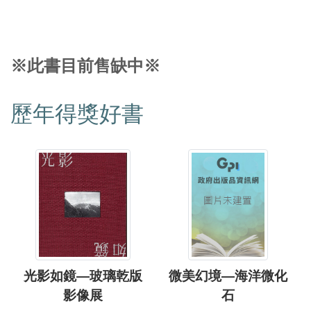
※此書目前售缺中※
歷年得獎好書
光影如鏡—玻璃乾版
微美幻境—海洋微化
影像展
石