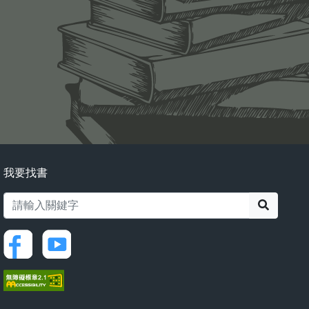
我要找書
搜尋