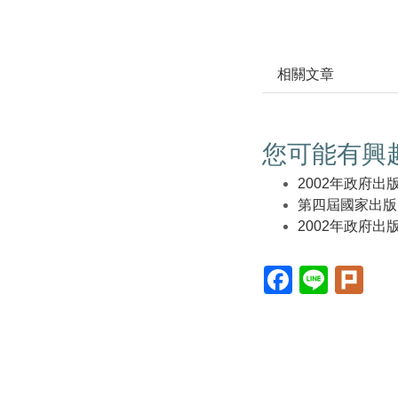
相關文章
您可能有興
2002年政府
第四屆國家出版獎
2002年政府
Facebook(另
Line(另
Plur
開
開
開
新
新
新
視
視
視
窗)
窗)
窗)