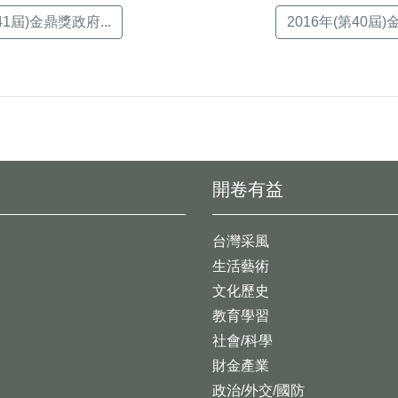
41屆)金鼎獎政府...
2016年(第40屆)
開卷有益
台灣采風
生活藝術
文化歷史
教育學習
社會/科學
財金產業
政治/外交/國防