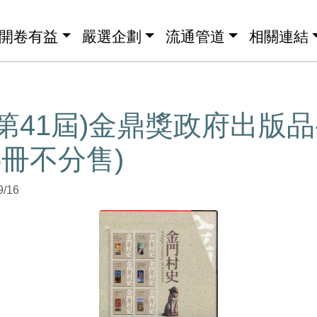
開卷有益
嚴選企劃
流通管道
相關連結
年(第41屆)金鼎獎政府出版
6冊不分售)
9/16