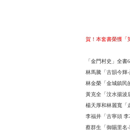
賀！本套書榮獲「
「金門村史」全書
林馬騰「古韻今輝
林金榮「金城鎮民
黃克全「汶水揚波
楊天厚和林麗寬「
李福井「古寧頭 李
蔡群生「御賜里名