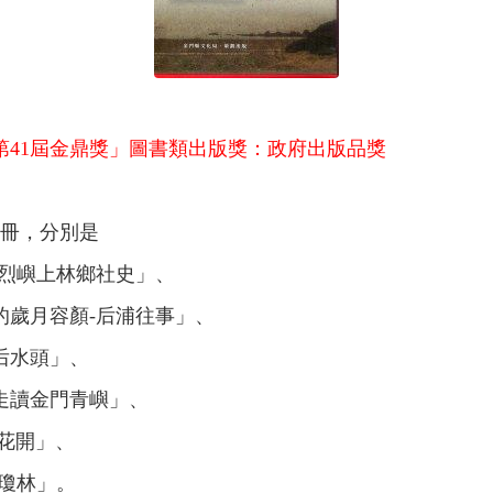
第41屆金鼎獎」圖書類出版獎：政府出版品獎
6冊，分別是
-烈嶼上林鄉社史」、
的歲月容顏-后浦往事」、
后水頭」、
走讀金門青嶼」、
花開」、
-瓊林」。