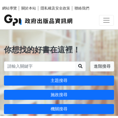
跳至主要內容區塊
網站導覽
│
關於本站
│
隱私權及安全政策
│
聯絡我們
你想找的好書在這裡！
搜尋
進階搜尋
主題搜尋
施政搜尋
機關搜尋