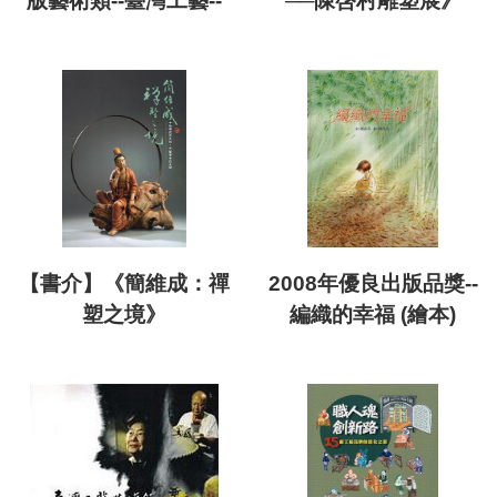
版藝術類--臺灣工藝--
──陳啓村雕塑展》
【書介】《簡維成：禪
2008年優良出版品獎--
塑之境》
編織的幸福 (繪本)