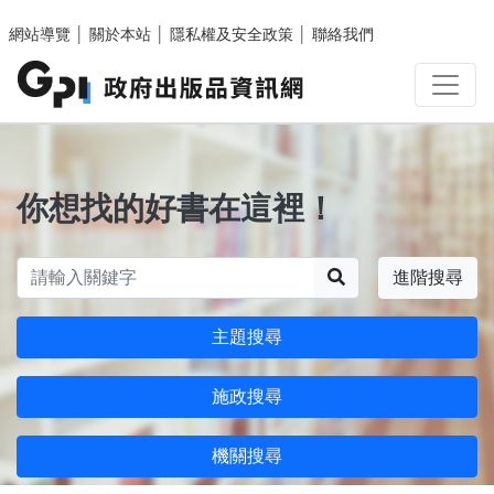
跳至主要內容區塊
網站導覽
│
關於本站
│
隱私權及安全政策
│
聯絡我們
你想找的好書在這裡！
搜尋
進階搜尋
主題搜尋
施政搜尋
機關搜尋