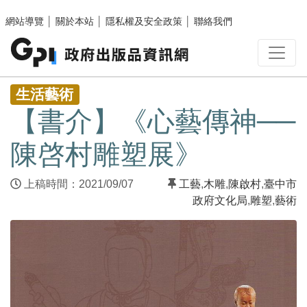
跳至主要內容區塊
網站導覽
│
關於本站
│
隱私權及安全政策
│
聯絡我們
:::
生活藝術
【書介】《心藝傳神──
陳啓村雕塑展》
上稿時間：2021/09/07
工藝
,
木雕
,
陳啟村
,
臺中市
政府文化局
,
雕塑
,
藝術