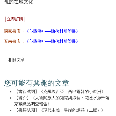
視的在地文化。
│立即訂購│
國家書店→
《
心藝傳神──陳啓村雕塑展》
五南書店→
《
心藝傳神──陳啓村雕塑展》
相關文章
您可能有興趣的文章
【書籍試閱】《克羅埃西亞：西巴爾幹的小歐洲》
【書介】《太魯閣族人的知識與織藝：花蓮水源部落
家藏織品調查報告》
【書籍試閱】《現代主義：異端的誘惑（二版）》