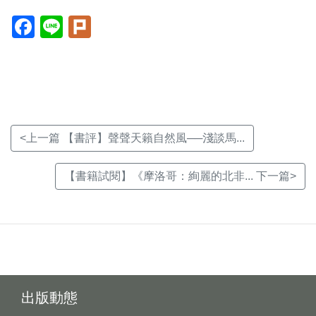
Facebook(另
Line(另
Plurk(另
開
開
開
新
新
新
視
視
視
窗)
窗)
窗)
<上一篇 【書評】聲聲天籟自然風──淺談馬...
【書籍試閱】《摩洛哥：絢麗的北非... 下一篇>
出版動態