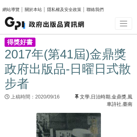
跳至主要內容區塊
網站導覽
│
關於本站
│
隱私權及安全政策
│
聯絡我們
:::
得獎好書
2017年(第41屆)金鼎獎
政府出版品-日曜日式散
步者
上稿時間：2020/09/16
文學
,
日治時期
,
金鼎獎
,
風
車詩社
,
臺南