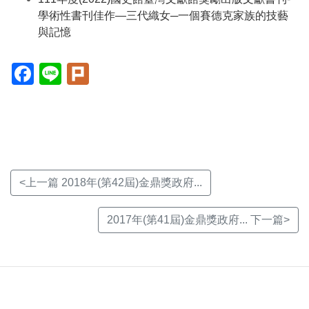
學術性書刊佳作—三代織女─一個賽德克家族的技藝
與記憶
Facebook(另
Line(另
Plurk(另
開
開
開
新
新
新
視
視
視
窗)
窗)
窗)
<上一篇 2018年(第42屆)金鼎獎政府...
2017年(第41屆)金鼎獎政府... 下一篇>