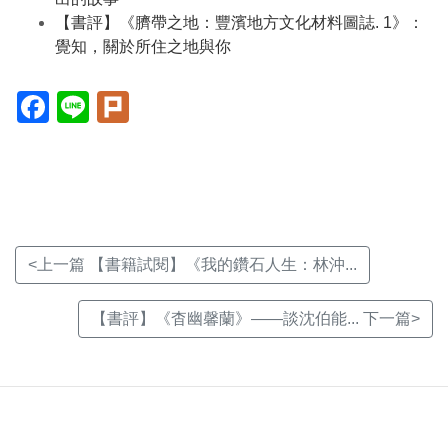
【書評】《臍帶之地：豐濱地方文化材料圖誌. 1》：
覺知，關於所住之地與你
Facebook(另
Line(另
Plurk(另
開
開
開
新
新
新
視
視
視
窗)
窗)
窗)
<上一篇 【書籍試閱】《我的鑽石人生：林沖...
【書評】《杳幽馨蘭》——談沈伯能... 下一篇>