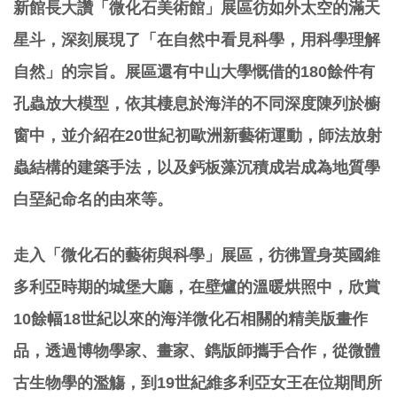
新館長大讚「微化石美術館」展區彷如外太空的滿天
星斗，深刻展現了「在自然中看見科學，用科學理解
自然」的宗旨。展區還有中山大學慨借的180餘件有
孔蟲放大模型，依其棲息於海洋的不同深度陳列於櫥
窗中，並介紹在20世紀初歐洲新藝術運動，師法放射
蟲結構的建築手法，以及鈣板藻沉積成岩成為地質學
白堊紀命名的由來等。
走入「微化石的藝術與科學」展區，彷彿置身英國維
多利亞時期的城堡大廳，在壁爐的溫暖烘照中，欣賞
10餘幅18世紀以來的海洋微化石相關的精美版畫作
品，透過博物學家、畫家、鐫版師攜手合作，從微體
古生物學的濫觴，到19世紀維多利亞女王在位期間所