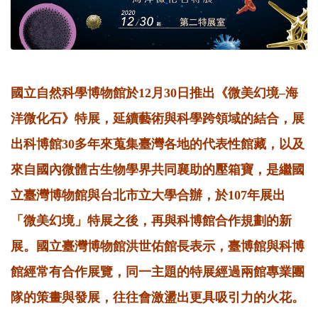
國立自然科學博物館於12月30日推出《微美幻境–海
洋微化石》特展，延續藝術與科學跨領域的結合，展
出科博館30多年來蒐集臺灣各地的代表性館藏，以及
來自國內微體古生物學界共同襄助的壓箱寶，是繼國
立臺灣博物館與台北市立大學合辦，於107年展出
「微美幻境」特展之後，再與科博館合作規劃的新
展。國立臺灣博物館洪世佑館長表示，臺博館與科博
館經常有合作展覽，同一主題的特展經過兩館專業團
隊的策畫與發展，往往會激盪出更具吸引力的火花。