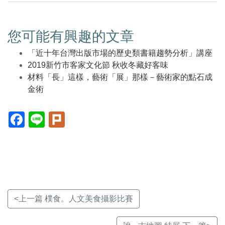
您可能有興趣的文章
「近十年台灣出版市場的歷史類書籍趨勢分析」講座
2019新竹市客家文化節 秋收冬藏好客味
材料「長」這樣，藝術「展」那樣－藝術家的點石成
金術
Facebook(另
Line(另
Plurk(另
開
開
開
新
新
新
視
視
視
窗)
窗)
窗)
<上一篇 樸食。人文美食攝影比賽