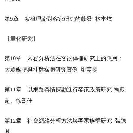
第
9
章 紮根理論對客家研究的啟發
林本炫
【量化研究】
第
10
章 內容分析法在客家傳播研究上的應用：
大眾媒體與社群媒體研究實例
劉慧雯
第
11
章 以網路輿情探勘進行客家政策研究 陶振
超、徐盈佳
第
12
章 社會網絡分析方法與客家族群研究
張陳
基