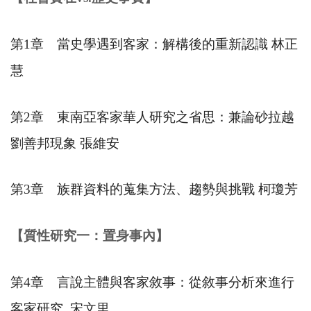
第
1
章 當史學遇到客家：解構後的重新認識 林正
慧
第
2
章 東南亞客家華人研究之省思：兼論砂拉越
劉善邦現象 張維安
第
3
章 族群資料的蒐集方法、趨勢與挑戰 柯瓊芳
【質性研究一：置身事內】
第
4
章 言說主體與客家敘事：從敘事分析來進行
客家研究
宋文里