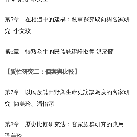
第
5
章 在相遇中的建構：敘事探究取向與客家研
究
李文玫
第
6
章 轉熟為生的民族誌辯證取徑 洪馨蘭
【質性研究二：個案與比較】
第
7
章 以民族誌田野與生命史訪談為度的客家研
究
簡美玲、潘怡潔
第
8
章 歷史比較研究法：客家族群研究的應用
潘美玲