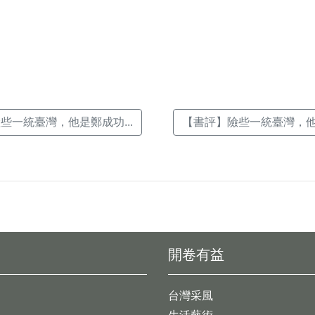
k(另
些一統臺灣，他是鄭成功...
【書評】險些一統臺灣，他是
開卷有益
台灣采風