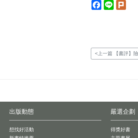
Facebook(另
Line(另
Plur
開
開
開
新
新
新
視
視
視
窗)
窗)
窗)
<上一篇 【書評】險
出版動態
嚴選企劃
想找好活動
得獎好書