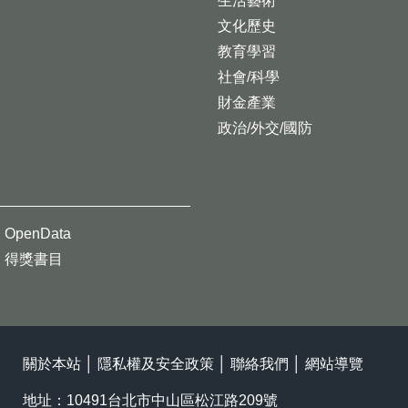
生活藝術
文化歷史
教育學習
社會/科學
財金產業
政治/外交/國防
OpenData
得獎書目
關於本站
│
隱私權及安全政策
│
聯絡我們
│
網站導覽
地址：10491台北市中山區松江路209號