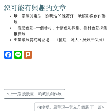
您可能有興趣的文章
蛾．毫釐與複型 劉明浩 X 陳彥錚 蛾類影像創作聯
展
「眷戀色彩--十個眷村，十倍色彩採集」眷村色彩採集
推廣展
重量級展覽磅礡登場──《征途－歸人：吳炫三個展》
Facebook(另
Line(另
Plurk(另
開
開
開
新
新
新
視
視
視
窗)
窗)
窗)
<上一篇 漫慢畫—賴威帆創作展
擁蛻變。風華現—黃立丹個展 下一篇>