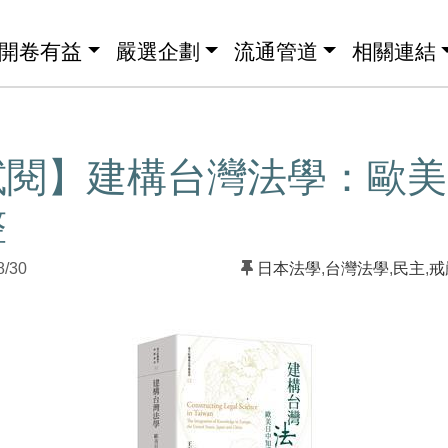
開卷有益
嚴選企劃
流通管道
相關連結
試閱】建構台灣法學：歐美
整
8/30
日本法學
,
台灣法學
,
民主
,
戒