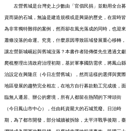
左營舊城是台灣史上少數由「官倡民捐」並動用全台募
資而築的石城，無論是建造規模或是興築的歷史，在當時皆
為非常獨特難得的案例，然而卻在風光落成的同時，也迎來
蕭條沒落的命運。究竟，什麼原因導致區域發展重心移轉，
讓左營新城崛起與舊城沒落？本書作者陸傳傑先生透過文獻
爬梳整理出清政府治理初期，基於軍事國防需求，將鳳山縣
治設定在興隆庄（今日左營舊城），然而這樣的選擇與實際
地區發展的趨勢完全相左，在地方自行募款動工完成後，面
臨無人遷居、辦公的窘境，所有人都留在熱鬧的下埤頭街
（今日鳳山市中心），任由耗資龎大的石城荒廢。日治時
期，為了都市開發，部分城牆被拆除，太平洋戰爭後期，臺