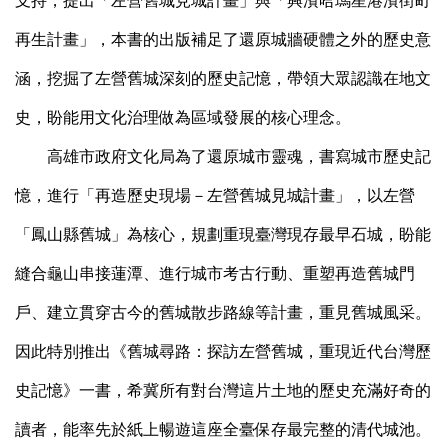
支持，提出「左營舊城見城計畫」與「興濱哈瑪星港濱街町
再生計畫」，本書的出版補足了還原城牆硬體之外的歷史意
涵，挖掘了左營舊城深刻的歷史記憶，帶領大眾認識在地文
史，盼能用文化治理做為區域發展的核心理念。
高雄市政府文化局為了還原城市靈魂，書寫城市歷史記
憶，進行「再造歷史現場－左營舊城見城計畫」，以左營
「鳳山縣舊城」為核心，規劃重現臺灣現存最早石城，盼能
縫合龜山串接蓮潭、進行城市考古行動、重塑再造舊城門
戶、建立貫穿古今的舊城散步路線等計畫，重見舊城風采。
因此特別推出《舊城尋路：探訪左營舊城，重現近代台灣歷
史記憶》一書，希冀所有對台灣這片土地的歷史充滿好奇的
讀者，能率先於紙上暢遊這座全臺保存最完整的清代城池。