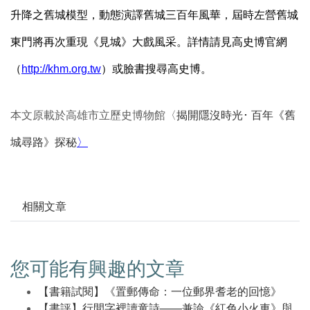
升降之舊城模型，動態演譯舊城三百年風華，屆時左營舊城
東門將再次重現《見城》大戲風采。詳情請見高史博官網
（
http://khm.org.tw
）或臉書搜尋高史博。
本文原載於高雄市立歷史博物館〈
揭開隱沒時光･ 百年《舊
城尋路》探秘
〉
相關文章
您可能有興趣的文章
【書籍試閱】《置郵傳命：一位郵界耆老的回憶》
【書評】行間字裡讀童詩——兼論《紅色小火車》與