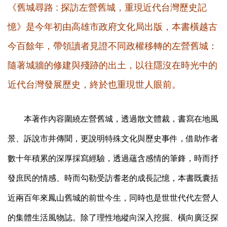
《舊城尋路 : 探訪左營舊城，重現近代台灣歷史記
憶》是今年初由高雄市政府文化局出版，本書橫越古
今百餘年，帶領讀者見證不同政權移轉的左營舊城：
隨著城牆的修建與殘跡的出土，以往隱沒在時光中的
近代台灣發展歷史，終於也重現世人眼前。
本著作內容圍繞左營舊城，透過散文體裁，書寫在地風
景、訴說市井傳聞，更說明特殊文化與歷史事件，借助作者
數十年積累的深厚採寫經驗，透過蘊含感情的筆鋒，時而抒
發庶民的情感、時而勾勒受訪耆老的成長記憶，本書既囊括
近兩百年來鳳山舊城的前世今生，同時也是世世代代左營人
的集體生活風物誌。除了理性地縱向深入挖掘、橫向廣泛探