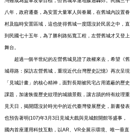
灣雖成為盟軍攻擊目標，但舊城幸運地躲過轟炸。民國三十
八年，政府遷臺，為安置大量軍人與眷屬，在舊城內設置眷
村及臨時安置區域，這也使得舊城一度隱沒於民居之中，直
到民國七十五年，為了勝利路拓寬工程，左營舊城才又登上
舞台。
超過一個半世紀的左營舊城見證了政權來去，希望《舊
城尋路：探訪左營舊城，重現近代台灣歷史記憶》再次呈現
「見城計畫」的核心精神，面對長期被民宅占用遮蔽的歷史
課題，加速恢復歷史紋理的城牆景觀，讓古蹟的特有紋理重
見天日，揭開隱沒於時光中的近代臺灣發展歷史，新書發表
也預告著明(107)年3月3日見城大戲與見城館開館等盛事，
國內首座運用科技互動，以AR、VR全展示環境、唯一垂直