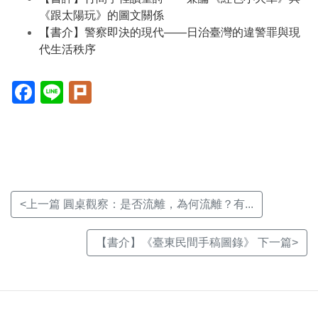
《跟太陽玩》的圖文關係
【書介】警察即決的現代——日治臺灣的違警罪與現
代生活秩序
Facebook(另
Line(另
Plurk(另
開
開
開
新
新
新
視
視
視
窗)
窗)
窗)
<上一篇 圓桌觀察：是否流離，為何流離？有...
【書介】《臺東民間手稿圖錄》 下一篇>