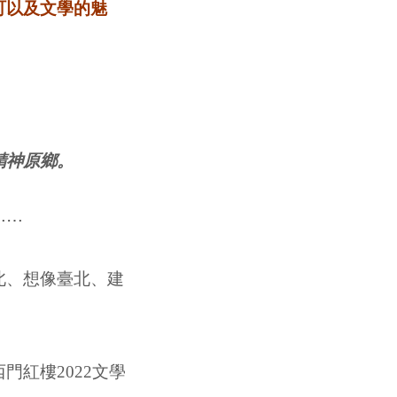
町以及文學的魅
精神原鄉。
⋯⋯
北、想像臺北、建
紅樓2022文學