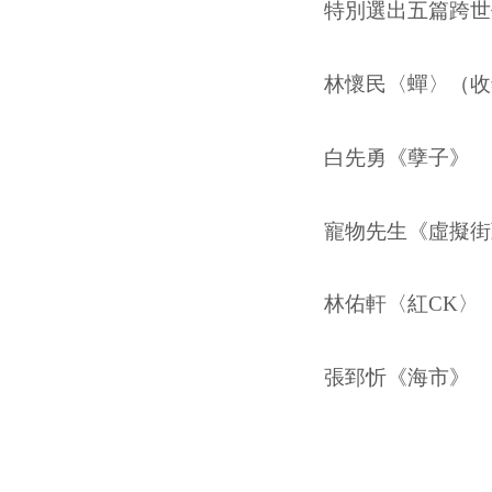
特別選出五篇跨世
林懷民〈蟬〉（收
白先勇《孽子》
寵物先生《虛擬街
林佑軒〈紅CK〉
張郅忻《海市》