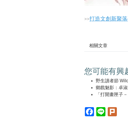
打造文創新聚落
>
>
相關文章
您可能有興
野生讀者節 WildRe
鄉戲魅影：卓淑
「打開畫匣子－
Facebook(另
Line(另
Plur
開
開
開
新
新
新
視
視
視
窗)
窗)
窗)