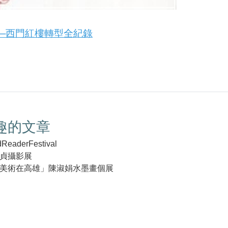
─西門紅樓轉型全紀錄
趣的文章
aderFestival
貞攝影展
美術在高雄」陳淑娟水墨畫個展
k(另