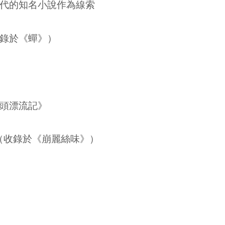
代的知名小說作為線索
錄於《蟬》）
頭漂流記》
（收錄於《崩麗絲味》）