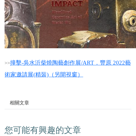
撞擊-吳水沂柴燒陶藝創作展/ART．豐原 2022藝
>
>
術家邀請展(精裝)（另開視窗）
相關文章
您可能有興趣的文章