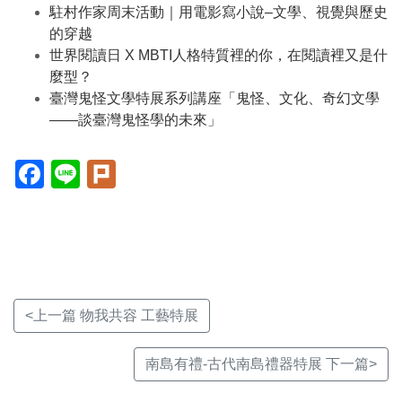
駐村作家周末活動｜用電影寫小說–文學、視覺與歷史
的穿越
世界閱讀日 X MBTI人格特質裡的你，在閱讀裡又是什
麼型？
臺灣鬼怪文學特展系列講座「鬼怪、文化、奇幻文學
——談臺灣鬼怪學的未來」
Facebook(另
Line(另
Plurk(另
開
開
開
新
新
新
視
視
視
窗)
窗)
窗)
<上一篇 物我共容 工藝特展
南島有禮-古代南島禮器特展 下一篇>