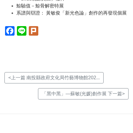
鯨驗值－鯨骨解密特展
系譜與辯證： 黃敏俊「新光色論」創作的再發現個展
Facebook(另
Line(另
Plurk(另
開
開
開
新
新
新
視
視
視
窗)
窗)
窗)
<上一篇 南投縣政府文化局竹藝博物館202...
「黑中黑」—蘇敏(光媛)創作展 下一篇>