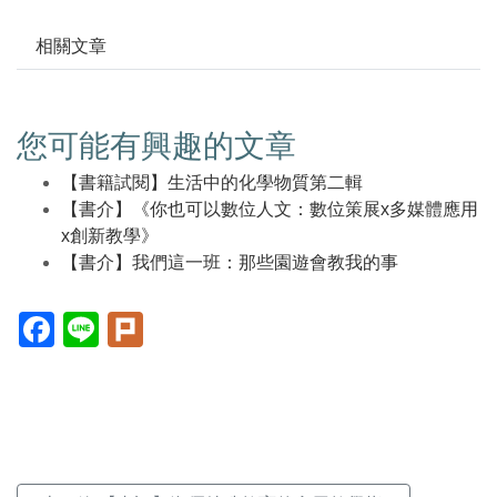
相關文章
您可能有興趣的文章
【書籍試閱】生活中的化學物質第二輯
【書介】《你也可以數位人文：數位策展x多媒體應用
x創新教學》
【書介】我們這一班：那些園遊會教我的事
Facebook(另
Line(另
Plurk(另
開
開
開
新
新
新
視
視
視
窗)
窗)
窗)