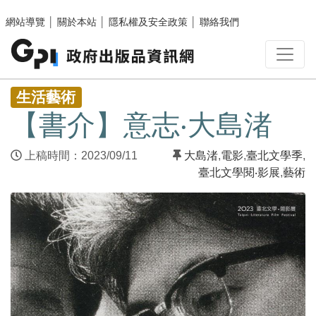
跳至主要內容區塊
網站導覽
│
關於本站
│
隱私權及安全政策
│
聯絡我們
:::
生活藝術
【書介】意志‧大島渚
上稿時間：2023/09/11
大島渚
,
電影
,
臺北文學季
,
臺北文學閱‧影展
,
藝術