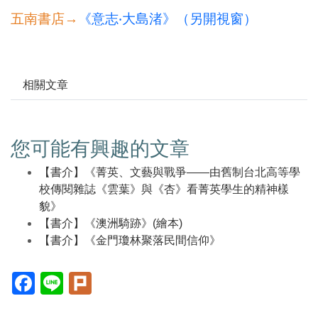
五南書店→
《意志‧大島渚》（另開視窗）
相關文章
您可能有興趣的文章
【書介】《菁英、文藝與戰爭——由舊制台北高等學
校傳閱雜誌《雲葉》與《杏》看菁英學生的精神樣
貌》
【書介】《澳洲騎跡》(繪本)
【書介】《金門瓊林聚落民間信仰》
Facebook(另
Line(另
Plurk(另
開
開
開
新
新
新
視
視
視