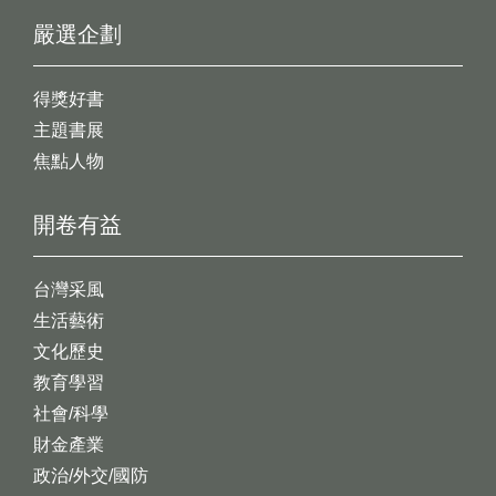
嚴選企劃
得獎好書
主題書展
焦點人物
開卷有益
台灣采風
生活藝術
文化歷史
教育學習
社會/科學
財金產業
政治/外交/國防