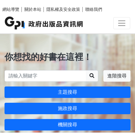
跳至主要內容區塊
網站導覽
│
關於本站
│
隱私權及安全政策
│
聯絡我們
你想找的好書在這裡！
搜尋
進階搜尋
主題搜尋
施政搜尋
機關搜尋