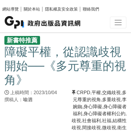
跳至主要內容區塊
網站導覽
│
關於本站
│
隱私權及安全政策
│
聯絡我們
:::
新書特推薦
障礙平權，從認識歧視
開始──《多元尊重的視
角》
上稿時間：2023/10/04
CRPD
,
平權
,
交織歧視
,
多
撰稿人：
喻泗
元尊重的視角
,
多重歧視
,
李
婉銣
,
身心障礙
,
身心障礙者
福利
,
身心障礙者權利公約
,
歧視
,
社會福利
,
社福
,
結構性
歧視
,
間接歧視
,
微歧視
,
衛生