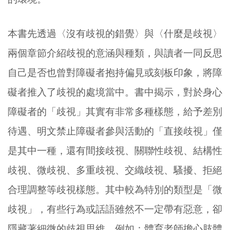
本書先透過〈沒有歧視的錯覺〉與〈什麼是歧視〉
兩個章節介紹歧視的意涵與種類，與讀者一同反思
自己是否也曾對障礙者抱持偏見或刻板印象，將障
礙者推入了歧視的處境當中。書中揭示，對於身心
障礙者的「歧視」其實有非常多種樣態，給予差別
待遇、明文禁止障礙者參與活動的「直接歧視」僅
是其中一種，還有間接歧視、關聯性歧視、結構性
歧視、微歧視、多重歧視、交織歧視、騷擾、拒絕
合理調整等歧視樣態。其中較為特別的類型是「微
歧視」，有些行為或話語雖然不一定帶有惡意，卻
隱藏著細微的歧視思維。例如：體育老師擔心肢體