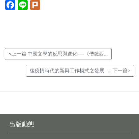
Facebook(另
Line(另
Plurk(另
開
開
開
新
新
新
視
視
視
窗)
窗)
窗)
<上一篇 中國文學的反思與進化──《借鏡西...
後疫情時代的新興工作模式之發展─... 下一篇>
出版動態