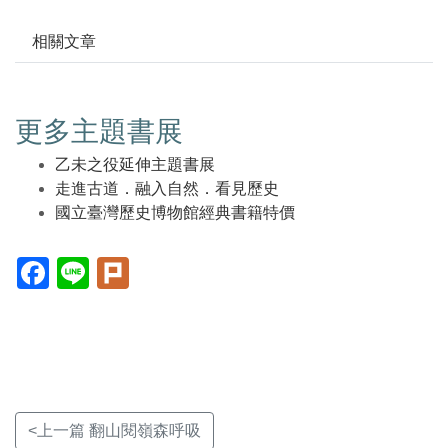
相關文章
更多主題書展
乙未之役延伸主題書展
走進古道．融入自然．看見歷史
國立臺灣歷史博物館經典書籍特價
Facebook(另
Line(另
Plurk(另
開
開
開
新
新
新
視
視
視
窗)
窗)
窗)
<上一篇 翻山閱嶺森呼吸