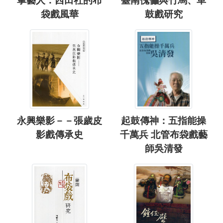
掌藝人：西田社的布
臺南傀儡與竹馬、車
袋戲風華
鼓戲研究
永興樂影－－張歲皮
起鼓傳神：五指能操
影戲傳承史
千萬兵 北管布袋戲藝
師吳清發