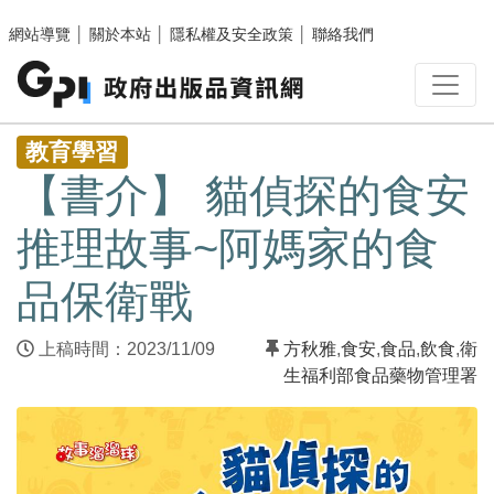
跳至主要內容區塊
網站導覽
│
關於本站
│
隱私權及安全政策
│
聯絡我們
:::
教育學習
【書介】 貓偵探的食安
推理故事~阿媽家的食
品保衛戰
上稿時間：2023/11/09
方秋雅
,
食安
,
食品
,
飲食
,
衛
生福利部食品藥物管理署