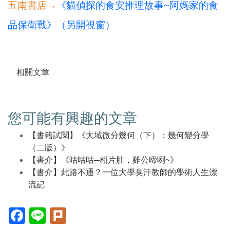
五南書店→
《貓偵探的食安推理故事~阿媽家的食
品保衛戰》（另開視窗）
相關文章
您可能有興趣的文章
【書籍試閱】《大域微分幾何（下）：幾何變分學
（二版）》
【書介】《咕咕咕─相片肚，雞公啼咧~》
【書介】此路不通？一位大學臭汗教師的學術人生漂
流記
Facebook(另
Line(另
Plurk(另
開
開
開
新
新
新