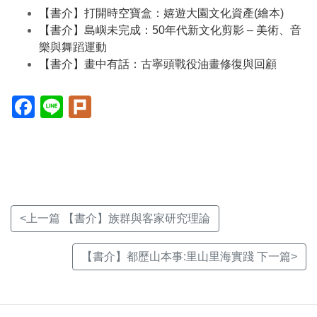
【書介】打開時空寶盒：嬉遊大園文化資產(繪本)
【書介】島嶼未完成：50年代新文化剪影 – 美術、音
樂與舞蹈運動
【書介】畫中有話：古寧頭戰役油畫修復與回顧
Facebook(另
Line(另
Plurk(另
開
開
開
新
新
新
視
視
視
窗)
窗)
窗)
<上一篇 【書介】族群與客家研究理論
【書介】都歷山本事:里山里海實踐 下一篇>