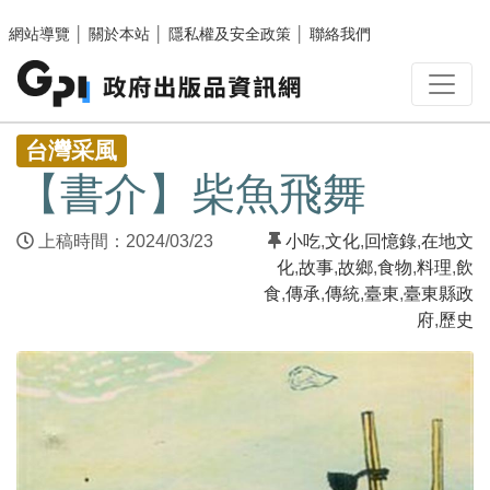
跳至主要內容區塊
網站導覽
│
關於本站
│
隱私權及安全政策
│
聯絡我們
:::
台灣采風
【書介】柴魚飛舞
上稿時間：2024/03/23
小吃
,
文化
,
回憶錄
,
在地文
化
,
故事
,
故鄉
,
食物
,
料理
,
飲
食
,
傳承
,
傳統
,
臺東
,
臺東縣政
府
,
歷史