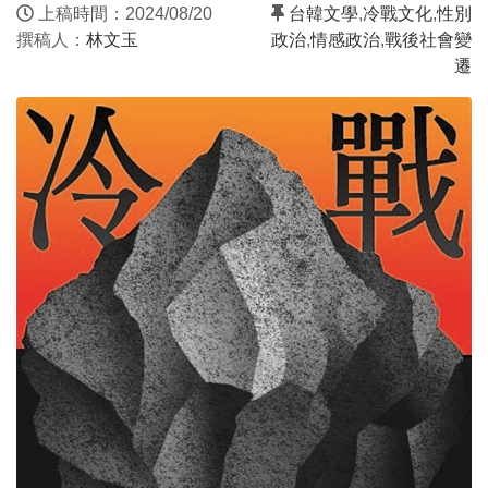
上稿時間：2024/08/20
台韓文學
,
冷戰文化
,
性別
撰稿人：
林文玉
政治
,
情感政治
,
戰後社會變
遷