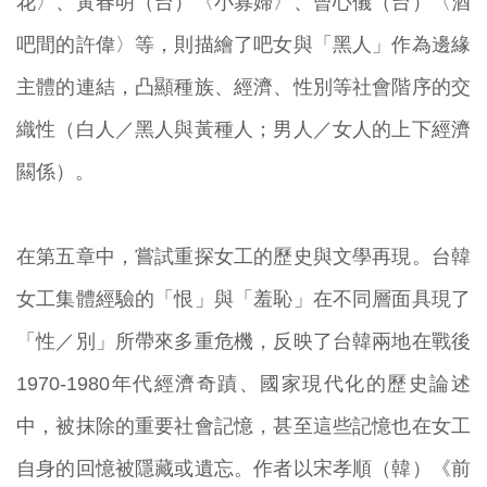
花〉、黃春明（台）〈小寡婦〉、曾心儀（台）〈酒
吧間的許偉〉等，則描繪了吧女與「黑人」作為邊緣
主體的連結，凸顯種族、經濟、性別等社會階序的交
織性（白人／黑人與黃種人；男人／女人的上下經濟
闗係）。
在第五章中，嘗試重探女工的歷史與文學再現。台韓
女工集體經驗的「恨」與「羞恥」在不同層面具現了
「性／別」所帶來多重危機，反映了台韓兩地在戰後
1970-1980年代經濟奇蹟、國家現代化的歷史論述
中，被抹除的重要社會記憶，甚至這些記憶也在女工
自身的回憶被隱藏或遺忘。作者以宋孝順（韓）《前