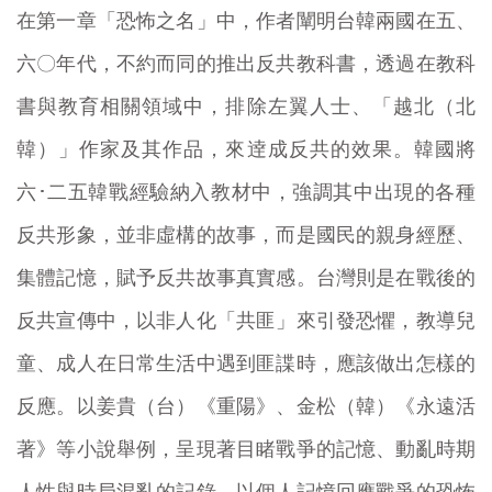
在第一章「恐怖之名」中，作者闡明台韓兩國在五、
六〇年代，不約而同的推出反共教科書，透過在教科
書與教育相關領域中，排除左翼人士、「越北（北
韓）」作家及其作品，來逹成反共的效果。韓國將
六･二五韓戰經驗納入教材中，強調其中出現的各種
反共形象，並非虛構的故事，而是國民的親身經歷、
集體記憶，賦予反共故事真實感。台灣則是在戰後的
反共宣傳中，以非人化「共匪」來引發恐懼，教導兒
童、成人在日常生活中遇到匪諜時，應該做出怎樣的
反應。以姜貴（台）《重陽》、金松（韓）《永遠活
著》等小說舉例，呈現著目睹戰爭的記憶、動亂時期
人性與時局混亂的記錄，以個人記憶回應戰爭的恐怖