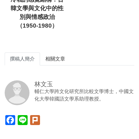
韓文學與文化中的性
別與情感政治
（1950-1980）
撰稿人簡介
相關文章
林文玉
輔仁大學跨文化研究所比較文學博士，中國文
化大學韓國語文學系助理教授。
Facebook(另
Line(另
Plurk(另
開
開
開
新
新
新
視
視
視
窗)
窗)
窗)