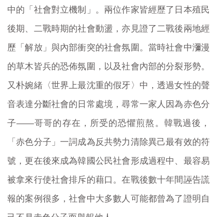
中的「社會對立機制」。兩位作家皆經歷了日本殖民
後期、二戰時期的社會動盪，亦見證了二戰後兩地經
歷「解放」與內部衝突的社會氛圍。當時社會中瀰漫
的草木皆兵的恐佈氛圍，以及社會內部的分裂形勢。
又朴婉緒〈世界上最沈重的假牙〉中，透過女性的聲
音表達分斷社會的日常處境，尋常一家人因為赤色分
子——哥哥的存在，所受的恐懼煎熬。韓戰過後，
「赤色分子」一詞成為反共勢力清除異己最有效的符
號，更在後來成為韓國公民社會形成過程中、最容易
被拿來行使社會排斥的藉口。在戰後數十年間誣告謊
報的案例很多，社會中大多數人可能都曾為了證明自