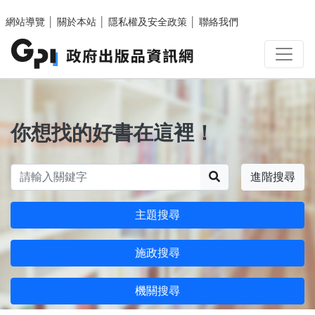
跳至主要內容區塊
網站導覽
│
關於本站
│
隱私權及安全政策
│
聯絡我們
你想找的好書在這裡！
搜尋
進階搜尋
主題搜尋
施政搜尋
機關搜尋