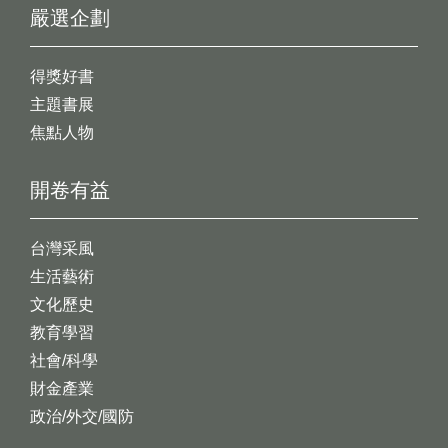
嚴選企劃
得獎好書
主題書展
焦點人物
開卷有益
台灣采風
生活藝術
文化歷史
教育學習
社會/科學
財金產業
政治/外交/國防