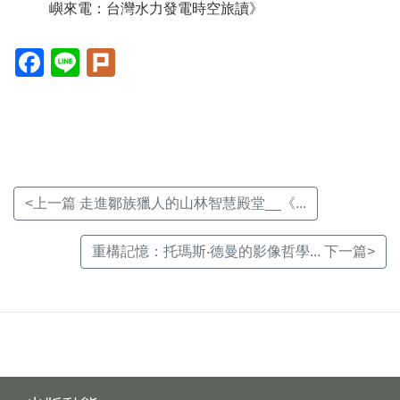
嶼來電：台灣水力發電時空旅讀》
Facebook(另
Line(另
Plurk(另
開
開
開
新
新
新
視
視
視
窗)
窗)
窗)
<上一篇 走進鄒族獵人的山林智慧殿堂__《...
重構記憶：托瑪斯‧德曼的影像哲學... 下一篇>