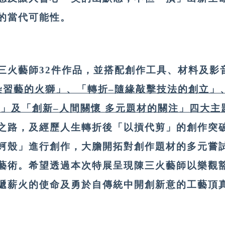
的當代可能性。
三火藝師32件作品，並搭配創作工具、材料及影
染習藝的火獅」、「轉折–隨緣敲擊技法的創立」
索」及「創新–人間關懷 多元題材的關注」四大主
之路，及經歷人生轉折後「以摃代剪」的創作突
蚵殼」進行創作，大膽開拓對創作題材的多元嘗
藝術。希望透過本次特展呈現陳三火藝師以樂觀
遞薪火的使命及勇於自傳統中開創新意的工藝頂