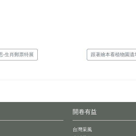
k(另
思-生肖郵票特展
跟著繪本看植物園遺址
開卷有益
台灣采風