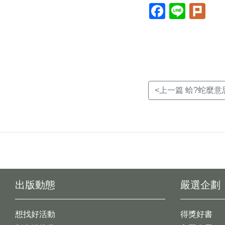
Facebook(另
Line(另
Plur
開
開
開
新
新
新
視
視
視
窗)
窗)
窗)
<上一篇 蛤?蛇麼意
出版動態
嚴選企劃
想找好活動
得獎好書