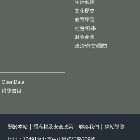
生活藝術
文化歷史
教育學習
社會/科學
財金產業
政治/外交/國防
OpenData
得獎書目
關於本站
│
隱私權及安全政策
│
聯絡我們
│
網站導覽
地址：10491台北市中山區松江路209號