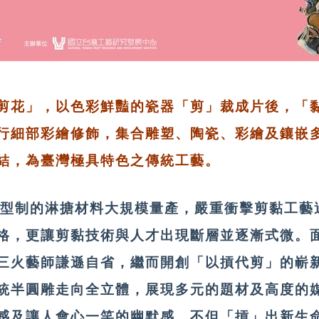
剪花」，以色彩鮮豔的瓷器「剪」裁成片後，「
行細部彩繪修飾，集合雕塑、陶瓷、彩繪及鑲嵌
結，為臺灣極具特色之傳統工藝。
統一型制的淋搪材料大規模量產，嚴重衝擊剪黏工藝
格，更讓剪黏技術與人才出現斷層並逐漸式微。
三火藝師謙遜自省，繼而開創「以摃代剪」的嶄
統半圓雕走向全立體，展現多元的題材及高度的
感及讓人會心一笑的幽默感，不但「摃」出新生