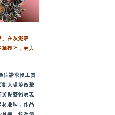
黏」在灰泥表
多種技巧，更與
過往講求慢工質
面對大環境衝擊
新剪黏藝術表現
媒材趣味，作品
命意義，也為傳