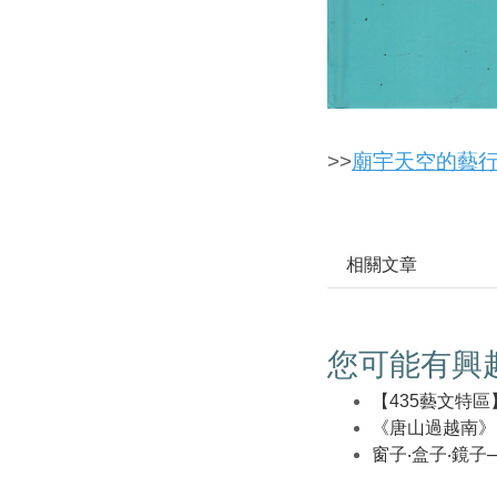
>>
廟宇天空的藝行
相關文章
您可能有興
【435藝文特
《唐山過越南》
窗子‧盒子‧鏡