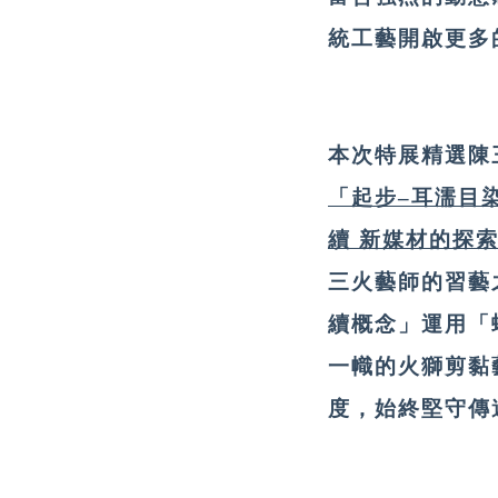
統工藝開啟更多
本次特展精選陳
「起步–耳濡目
續 新媒材的探
三火藝師的習藝
續概念」運用「
一幟的火獅剪黏
度，始終堅守傳