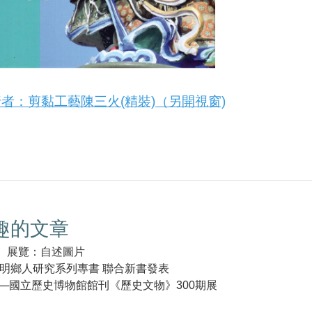
者：剪黏工藝陳三火(精裝)（另開視窗)
趣的文章
區】展覽：自述圖片
明鄉人研究系列專書 聯合新書發表
子──國立歷史博物館館刊《歷史文物》300期展