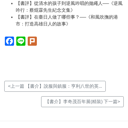
【書評】從清水的孩子到逆風吟唱的拋繩人──《逆風
吟行：蔡焜霖先生紀念文集》
【書評】在臺日人做了哪些事？──《和風吹撫的港
市：打造高雄日人的故事》
Facebook(另
Line(另
Plurk(另
開
開
開
新
新
新
視
視
視
窗)
窗)
窗)
<上一篇 【書介】說服與鎮服：亨利八世的英...
【書介】李奇茂百年展(精裝) 下一篇>