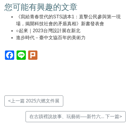
您可能有興趣的文章
《寫給青春世代的STS讀本1：直擊公民參與第一現
場，揭開科技社會的矛盾真相》新書發表會
○起來｜2023台灣設計展在新北
進步時代－臺中文協百年的美術力
Facebook(另
Line(另
Plurk(另
開
開
開
新
新
新
視
視
視
窗)
窗)
窗)
<上一篇 2025六燃文件展
在古蹟裡說故事、玩藝術──新竹六... 下一篇>