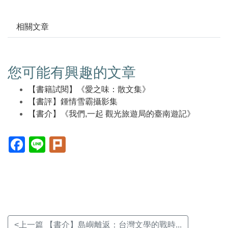
相關文章
您可能有興趣的文章
【書籍試閱】《愛之味：散文集》
【書評】鍾情雪霸攝影集
【書介】《我們,一起 觀光旅遊局的臺南遊記》
Facebook(另
Line(另
Plurk(另
開
開
開
新
新
新
視
視
視
窗)
窗)
窗)
<上一篇 【書介】島嶼離返：台灣文學的戰時...