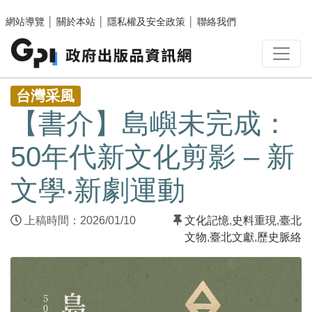
跳至主要內容區塊
網站導覽
│
關於本站
│
隱私權及安全政策
│
聯絡我們
:::
台灣采風
【書介】島嶼未完成：
50年代新文化剪影 – 新
文學‧新劇運動
上稿時間：2026/01/10
文化記憶
,
史料重現
,
臺北
文物
,
臺北文獻
,
歷史脈絡