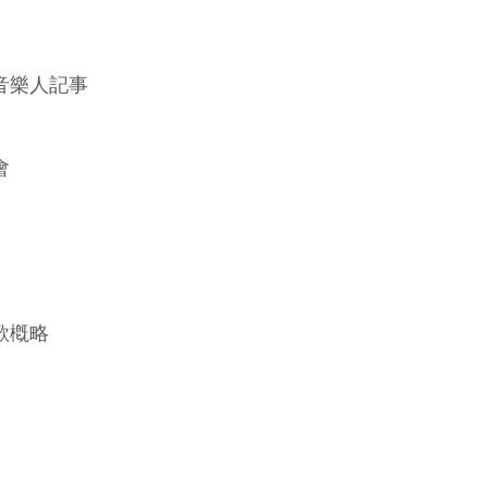
音樂人記事
會
歌槪略