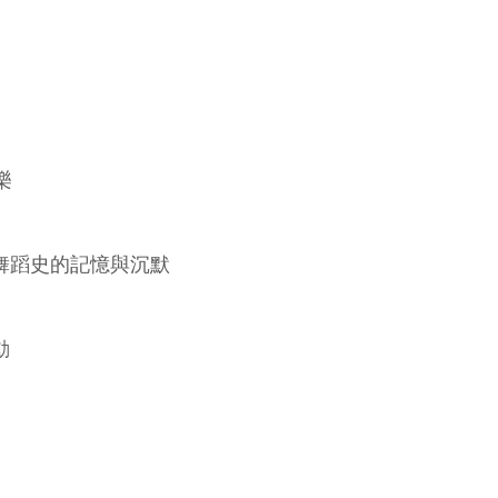
樂
舞蹈史的記憶與沉默
動