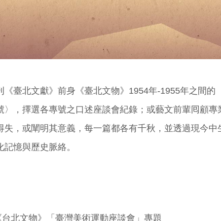
《臺北文獻》前身《臺北文物》1954年-1955年之間
號〉，擇選各專號之口述座談會紀錄；或藝文前輩囘顧專
得失，或闡明其意義，每一篇都各有千秋，並透過現今中
化記憶與歷史脈絡。
《台北文物》「臺灣美術運動座談會」專題