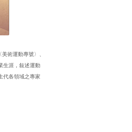
的〈美術運動專號〉、
業生涯，敍述運動
生代各領域之專家