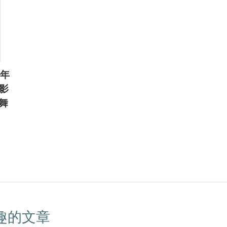
0年
影
舞
趣的文章