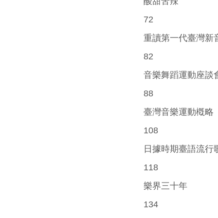
酸甜苦辣
72
重讀第一代臺灣新
82
音樂舞蹈運動座談
88
臺灣音樂運動槪略
108
日據時期臺語流行
118
樂界三十年
134