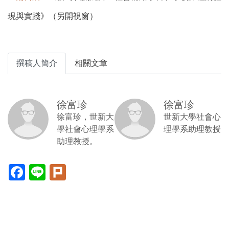
現與實踐》（另開視窗）
撰稿人簡介
相關文章
徐富珍
徐富珍
徐富珍，世新大
世新大學社會心
學社會心理學系
理學系助理教授
助理教授。
Facebook(另
Line(另
Plurk(另
開
開
開
新
新
新
視
視
視
窗)
窗)
窗)