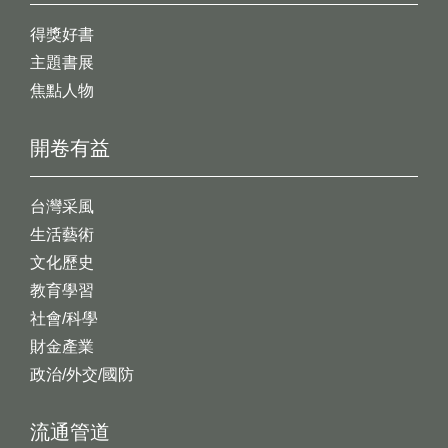
得獎好書
主題書展
焦點人物
開卷有益
台灣采風
生活藝術
文化歷史
教育學習
社會/科學
財金產業
政治/外交/國防
流通管道