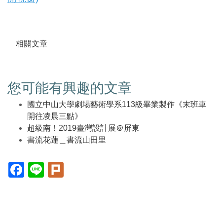
相關文章
您可能有興趣的文章
國立中山大學劇場藝術學系113級畢業製作《末班車
開往凌晨三點》
超級南！2019臺灣設計展＠屏東
書流花蓮＿書流山田里
Facebook(另
Line(另
Plurk(另
開
開
開
新
新
新
視
視
視
窗)
窗)
窗)