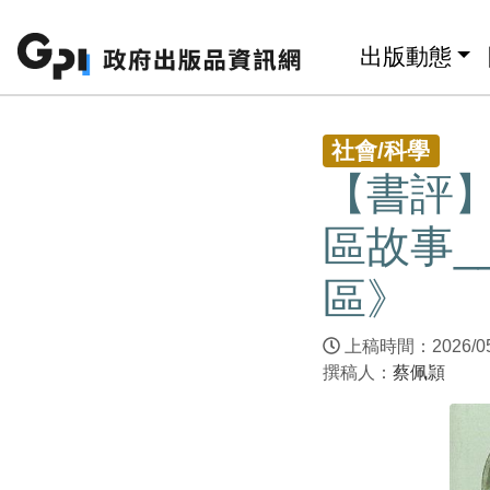
跳至主要內容區塊
:::
出版動態
:::
社會/科學
【書評
區故事_
區》
上稿時間：2026/0
撰稿人：
蔡佩頴