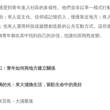
感受到青年進入社區的多樣性。他們並非以單一模式行
動；有人從文化、信仰或記憶切入，慢慢靠近地方；有
；也有人運用科技或媒體創造新的公共互動方式。這些
個青年都在其中找到自己的步伐，也讓社區悄然改變。
口：青年如何與地方建立關係
嶼的光：來大浦換生活，留駐生命中的美好
東莒島・大浦聚落