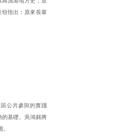
展為漁港地方史，並
並領悟出：原來長輩
社區公共參與的實踐
動的基礎。吳鴻銘將
憶。