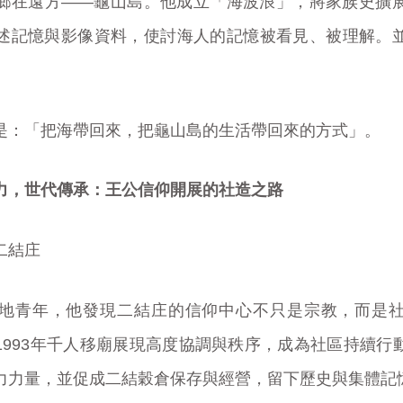
鄉在遠方——龜山島。他成立「海波浪」，將家族史擴
述記憶與影像資料，使討海人的記憶被看見、被理解。
是：「把海帶回來，把龜山島的生活帶回來的方式」。
力，世代傳承：王公信仰開展的社造之路
二結庄
地青年，他發現二結庄的信仰中心不只是宗教，而是
1993年千人移廟展現高度協調與秩序，成為社區持續行
力力量，並促成二結穀倉保存與經營，留下歷史與集體記