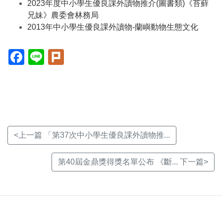
2023年度中小學生優良課外讀物推介(圖書類)《苔蘚
兄妹》農委會林務局
2013年中小學生優良課外讀物-蘭嶼動物生態文化
Facebook(另
Line(另
Plurk(另
開
開
開
新
新
新
視
視
視
窗)
窗)
窗)
<上一篇 「第37次中小學生優良課外讀物推...
第40屆金鼎獎得獎名單公布 《斷... 下一篇>