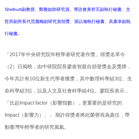
Shellnutt副教授、鄭雅如助研究員、學諮會黃舒芃副執行秘書、文
哲所副所長代范麗梅副研究員領獎、孫以瀚執行秘書、吳素幸副執
行秘書。
「2017年中央研究院年輕學者研究著作獎」得獎名單今
（2）日揭曉，由中研院院長廖俊智親自頒發獎金及獎牌，
今年共計有10位新生代學者獲獎，其中數理科學組3位、生
命科學組3位，以及人文及社會科學組4位。廖院長表示，
「比起Impact factor（影響指數），更重要的是研究的
Impact（影響力）。」 期許得獎者將此榮譽視為責任，帶
動臺灣年輕學者的研究風氣。