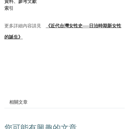
資料、參考文獻
索引
更多詳細內容請見
《近代台灣女性史──日治時期新女性
的誕生》
相關文章
您可能有興趣的文章