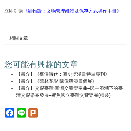
立即訂購
《維物論：文物管理維護及保存方式操作手冊》
相關文章
您可能有興趣的文章
【書介】《臺漫時代：臺史博漫畫特展專刊》
【書介】《蕉林花影 陳偉毅漆畫個展》
【書介】交響臺灣‧臺灣交響變奏曲–民主浪潮下的臺
灣交響樂團發展–聚焦國立臺灣交響樂團(精裝)
Facebook(另
Line(另
Plurk(另
開
開
開
新
新
新
視
視
視
窗)
窗)
窗)