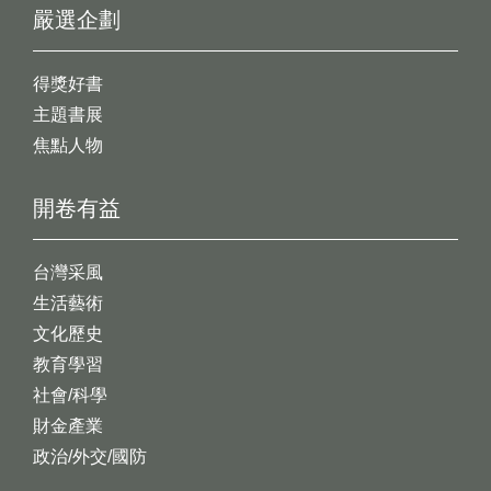
嚴選企劃
得獎好書
主題書展
焦點人物
開卷有益
台灣采風
生活藝術
文化歷史
教育學習
社會/科學
財金產業
政治/外交/國防