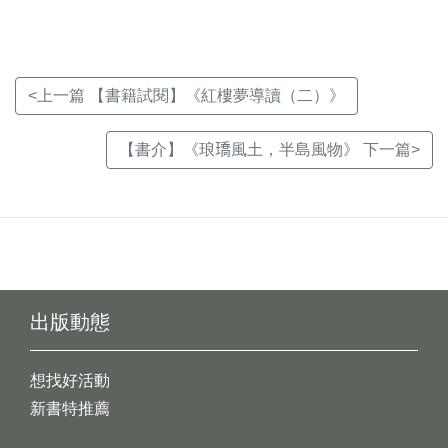
<上一篇 【書籍試閱】《紅樓夢導讀（二）》
【書介】《琅𤩝風土，半島風物》 下一篇>
出版動態
想找好活動
新書特推薦