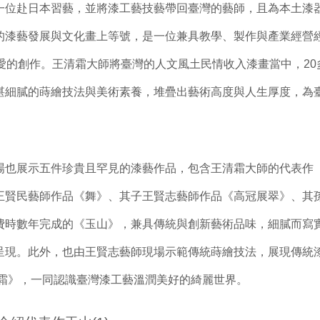
一位赴日本習藝，並將漆工藝技藝帶回臺灣的藝師，且為本土漆
的漆藝發展與文化畫上等號，是一位兼具教學、製作與產業經營
鍾愛的創作。王清霜大師將臺灣的人文風土民情收入漆畫當中，2
湛細膩的蒔繪技法與美術素養，堆疊出藝術高度與人生厚度，為
場也展示五件珍貴且罕見的漆藝作品，包含王清霜大師的代表作
王賢民藝師作品《舞》、其子王賢志藝師作品《高冠展翠》、其
費時數年完成的《玉山》，兼具傳統與創新藝術品味，細膩而寫
呈現。此外，也由王賢志藝師現場示範傳統蒔繪技法，展現傳統
清霜》，一同認識臺灣漆工藝溫潤美好的綺麗世界。