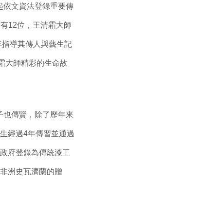
)起依文資法登錄重要傳
有12位，王清霜大師
年指導其傳人與藝生記
霜大師精彩的生命故
子也傳賢，除了歷年來
生經過4年傳習並通過
縣政府登錄為傳統漆工
訪非洲史瓦濟蘭的贈