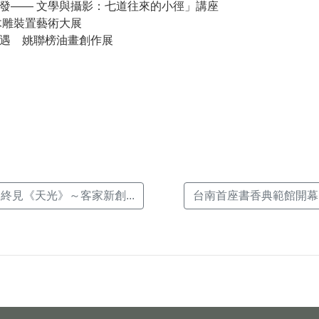
發—— 文學與攝影：七道往來的小徑」講座
際木雕裝置藝術大展
遇 姚聯榜油畫創作展
k(另
終見《天光》～客家新創...
台南首座書香典範館開幕 育