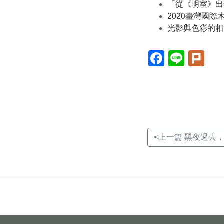
「從《明室》出
2020臺灣國
光影與色彩的相
Facebook(另
Line(另
Plur
開
開
開
新
新
新
視
視
視
窗)
窗)
窗)
<上一篇 黑夜過去，