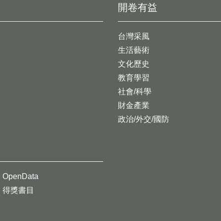
開卷有益
台灣采風
生活藝術
文化歷史
教育學習
社會/科學
財金產業
政治/外交/國防
OpenData
得獎書目