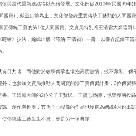
值與當代重新連結得以永續發展。文化部從2010年(民國99年
間國寶)，截至目前為止，文化部登錄重要傳統工藝類的人間國寶
錄重要傳統工藝的第1位人間國寶。文資局特別將王清霜大師這兩
《蒔繪》技法，編輯出版《蒔繪‧王清霜》一書，以保存記錄王清
品。
就有目共睹，而他對於教學傳承也懷抱高度熱情，技不藏私，傳
程外，也參加文資局推動人間國寶的漆工藝傳習計畫，3位傳習藝
證書。王清霜大師的2位公子王賢民、王賢志藝師，也榮獲南投
授課、創作與推廣，其孫子王峻偉的作品也獲選為總統4月份出
，使傳統漆工藝生生不息，更是另一項典範。