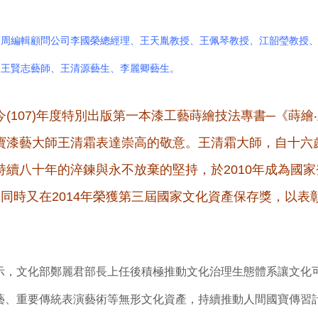
商周編輯顧問公司李國榮總經理、王天胤教授、王佩琴教授、江韶瑩教授
、王賢志藝師、王清源藝生、李麗卿藝生。
(107)年度特別出版第一本漆工藝蒔繪技法專書─《蒔繪
寶漆藝大師王清霜表達崇高的敬意。王清霜大師，自十六
持續八十年的淬鍊與永不放棄的堅持，於2010年成為國
，同時又在2014年榮獲第三屆國家文化資產保存獎，以表
示，文化部鄭麗君部長上任後積極推動文化治理生態體系讓文化
藝、重要傳統表演藝術等無形文化資產，持續推動人間國寶傳習