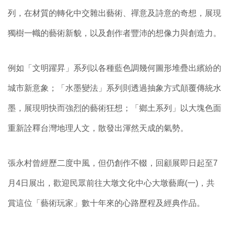
列，在材質的轉化中交雜出藝術、禪意及詩意的奇想，展現
獨樹一幟的藝術新貌，以及創作者豐沛的想像力與創造力。
例如「文明躍昇」系列以各種藍色調幾何圖形堆疊出繽紛的
城市新意象；「水墨變法」系列則透過抽象方式顛覆傳統水
墨，展現明快而強烈的藝術狂想；「鄉土系列」以大塊色面
重新詮釋台灣地理人文，散發出渾然天成的氣勢。
張永村曾經歷二度中風，但仍創作不輟，回顧展即日起至7
月4日展出，歡迎民眾前往大墩文化中心大墩藝廊(一)，共
賞這位「藝術玩家」數十年來的心路歷程及經典作品。