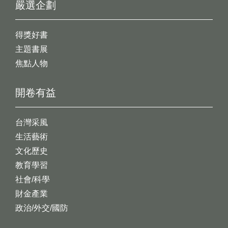
嚴選企劃
得獎好書
主題書展
焦點人物
開卷有益
台灣采風
生活藝術
文化歷史
教育學習
社會/科學
財金產業
政治/外交/國防