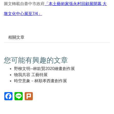
圖文轉載自臺中市政府
「本土藝術家張永村回顧展開幕 大
墩文化中心展至7/4」
相關文章
您可能有興趣的文章
野柳文明─林欽賢2020繪畫創作展
物我共容 工藝特展
時空意象－林順孝西畫創作展
Facebook(另
Line(另
Plurk(另
開
開
開
新
新
新
視
視
視
窗)
窗)
窗)