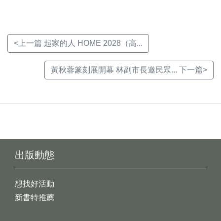
<上一篇 起家的人 HOME 2028（高...
黃秋蓉篆刻展開幕 林副市長邀民眾... 下一篇>
出版動態
想找好活動
新書特推薦