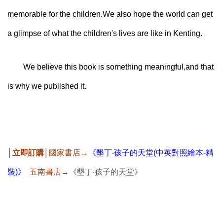
memorable for the children.We also hope the world can get
a glimpse of what the children's lives are like in Kenting.
We believe this book is something meaningful,and that
is why we published it.
│立即訂購│
國家書店→
《墾丁‧孩子的天堂(中英對照繪本-精
裝)》
五南書店→
《墾丁‧孩子的天堂》