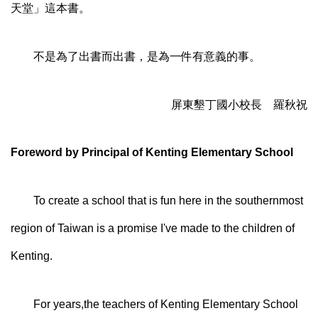
天堂」這本書。
不是為了出書而出書，是為一件有意義的事。
屏東墾丁國小校長 羅秋祝
Foreword by Principal of Kenting Elementary School
To create a school that is fun here in the southernmost
region of Taiwan is a promise I've made to the children of
Kenting.
For years,the teachers of Kenting Elementary School