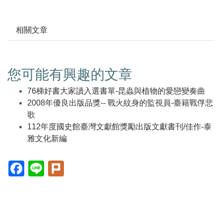
相關文章
您可能有興趣的文章
76梯好書大家讀入選書單-昆蟲與植物的愛戀變奏曲
2008年優良出版品獎-- 戰火紋身的監視員-臺籍戰俘悲
歌
112年度國史館臺灣文獻館獎勵出版文獻書刊/佳作-泰
雅文化新編
Facebook(另
Line(另
Plurk(另
開
開
開
新
新
新
視
視
視
窗)
窗)
窗)