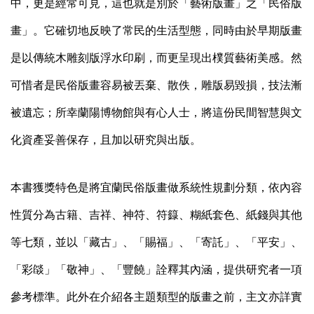
中，更是經常可見，這也就是別於「藝術版畫」之「民俗版
畫」。它確切地反映了常民的生活型態，同時由於早期版畫
是以傳統木雕刻版浮水印刷，而更呈現出樸質藝術美感。然
可惜者是民俗版畫容易被丟棄、散佚，雕版易毀損，技法漸
被遺忘；所幸蘭陽博物館與有心人士，將這份民間智慧與文
化資產妥善保存，且加以研究與出版。
本書獲獎特色是將宜蘭民俗版畫做系統性規劃分類，依內容
性質分為古籍、吉祥、神符、符籙、糊紙套色、紙錢與其他
等七類，並以「藏古」、「賜福」、「寄託」、「平安」、
「彩燄」「敬神」、「豐饒」詮釋其內涵，提供研究者一項
參考標準。此外在介紹各主題類型的版畫之前，主文亦詳實