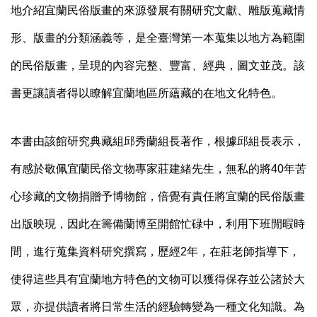
地介紹宜蘭民俗版畫的來源發展有關研究文獻、雕版蒐藏情
形、版畫的分類涵義等，是全臺灣第一本蒐集以地方為範圍
的民俗版畫，呈現的內容完整、豐富、經典，圖文並茂。該
書更讓讀者得以瞭解宜蘭地區所蘊藏的在地文化特色。
本書由該館研究典藏組邱秀蘭組長著作，根據邱組長表示，
有感於敬佩宜蘭民俗文物專家莊建緒先生，無私的將40年苦
心珍藏的文物捐贈予博物館，倍覺有責任將宜蘭的民俗版畫
出版映現，因此在籌備蘭博至開館忙碌中，利用下班閒暇時
間，進行蒐集資料研究撰寫，歷經2年，在莊老師指導下，
使得這些具有宜蘭地方特色的文物可以獲得保存並公諸於大
眾，亦提供讀者將日常生活的經驗轉變為一種文化知識。為