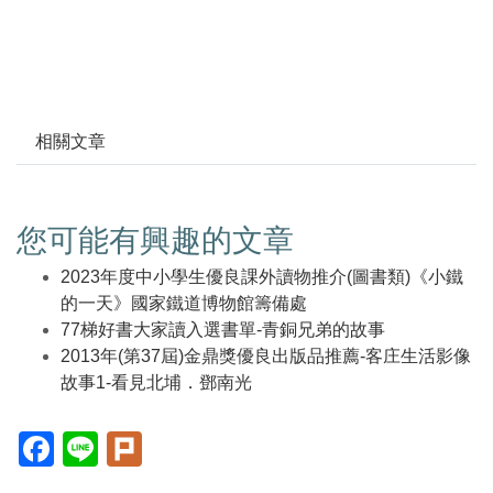
相關文章
您可能有興趣的文章
2023年度中小學生優良課外讀物推介(圖書類)《小鐵
的一天》國家鐵道博物館籌備處
77梯好書大家讀入選書單-青銅兄弟的故事
2013年(第37屆)金鼎獎優良出版品推薦-客庄生活影像
故事1-看見北埔．鄧南光
Facebook(另
Line(另
Plurk(另
開
開
開
新
新
新
視
視
視