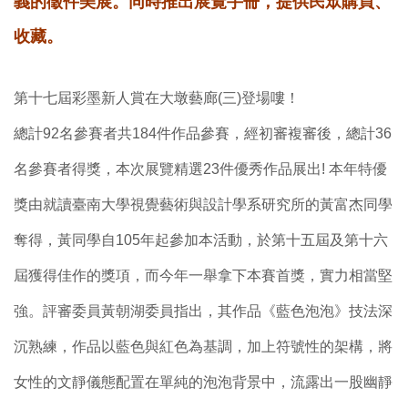
義的徵件美展。同時推出展覽手冊，提供民眾購買、
收藏。
第十七屆彩墨新人賞在大墩藝廊(三)登場嘍！
總計92名參賽者共184件作品參賽，經初審複審後，總計36
名參賽者得獎，本次展覽精選23件優秀作品展出! 本年特優
獎由就讀臺南大學視覺藝術與設計學系研究所的黃富杰同學
奪得，黃同學自105年起參加本活動，於第十五屆及第十六
屆獲得佳作的獎項，而今年一舉拿下本賽首獎，實力相當堅
強。評審委員黃朝湖委員指出，其作品《藍色泡泡》技法深
沉熟練，作品以藍色與紅色為基調，加上符號性的架構，將
女性的文靜儀態配置在單純的泡泡背景中，流露出一股幽靜