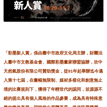
「彩墨新人賞」係由臺中市政府文化局主辦，財團法
人臺中市文教基金會、國際彩墨畫家聯盟協辦，欣中
天然氣股份有限公司贊助獎金，從91年起舉辦迄今邁
入第十七屆，在畫幅無限制、媒材多樣化和創意無止
境的比賽規則下，獲得了年輕世代的認同，並源源不
絕的提出具有個人風格的作品參賽，成為具有特殊意