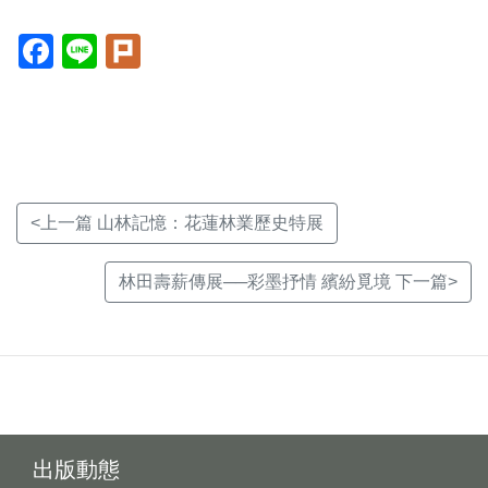
Facebook(另
Line(另
Plurk(另
開
開
開
新
新
新
視
視
視
窗)
窗)
窗)
<上一篇 山林記憶：花蓮林業歷史特展
林田壽薪傳展──彩墨抒情 繽紛覓境 下一篇>
出版動態