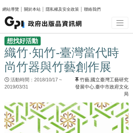
跳至主要內容區塊
網站導覽
│
關於本站
│
隱私權及安全政策
│
聯絡我們
:::
想找好活動
織竹·知竹-臺灣當代時
尚竹器與竹藝創作展
活動時間：2018/10/17 ~
竹藝
,
國立臺灣工藝研究
2019/03/31
發展中心
,
臺中市政府文化
局