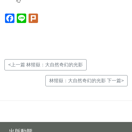
心
Facebook(另
Line(另
Plurk(另
開
開
開
新
新
新
視
視
視
窗)
窗)
窗)
<上一篇 林惺嶽：大自然奇幻的光影
林惺嶽：大自然奇幻的光影 下一篇>
出版動態