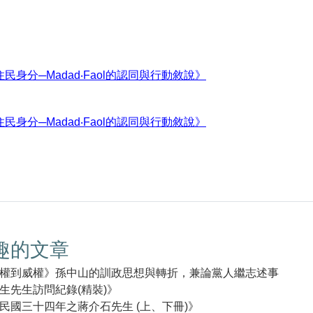
民身分─Madad‧Faol的認同與行動敘說》
民身分─Madad‧Faol的認同與行動敘說》
趣的文章
權到威權》孫中山的訓政思想與轉折，兼論黨人繼志述事
生先生訪問紀錄(精裝)》
民國三十四年之蔣介石先生 (上、下冊)》