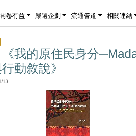
開卷有益
嚴選企劃
流通管道
相關連結
《我的原住民身分─Madad‧
與行動敘說》
1/13