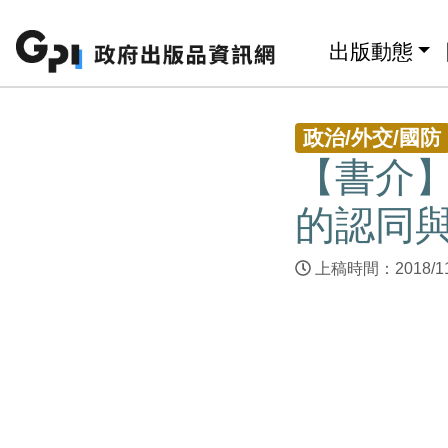
跳至主要內容區塊
:::
出版動態
:::
政治/外交/國防
【書介】
的認同
上稿時間：2018/1