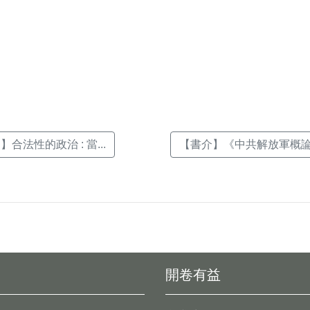
k(另
合法性的政治 : 當...
【書介】《中共解放軍概論（
開卷有益