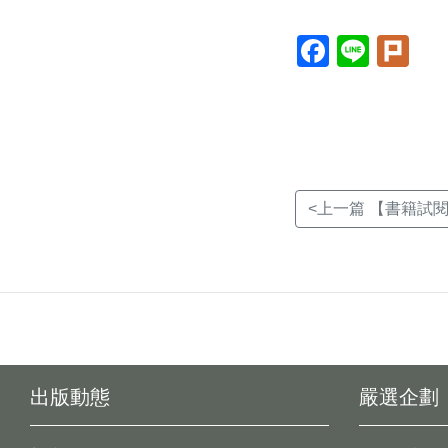
Facebook(另
Line(另
Plur
開
開
開
新
新
新
視
視
視
窗)
窗)
窗)
<上一篇 【書籍試閱】
出版動態
嚴選企劃