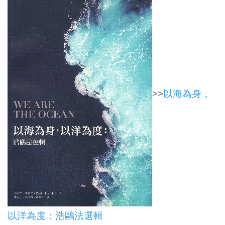
>>
以海為身，
以洋為度：浩鷗法選輯