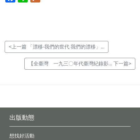
新
新
新
視
視
視
窗)
窗)
窗)
<上一篇 「漂移-我們的世代 我們的漂移」...
【全臺灣 一九三〇年代臺灣紀錄影... 下一篇>
出版動態
想找好活動