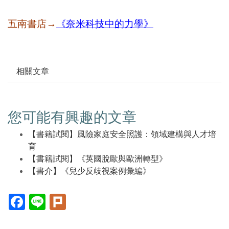
五南書店→
《奈米科技中的力學》
相關文章
您可能有興趣的文章
【書籍試閱】風險家庭安全照護：領域建構與人才培
育
【書籍試閱】《英國脫歐與歐洲轉型》
【書介】《兒少反歧視案例彙編》
Facebook(另
Line(另
Plurk(另
開
開
開
新
新
新
視
視
視