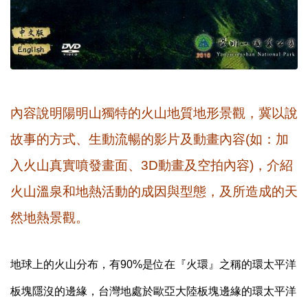
內容說明陽明山獨特的火山地質地形景觀，冀以說
故事的方式、生動流暢的影片及動畫內容(如：加
入火山真實噴發畫面、3D動畫及空拍內容)，介紹
火山溫泉和地熱活動的成因與型態，及所造成的天
然地熱景觀。
地球上的火山分布，有90%是位在『火環』之稱的環太平洋
板塊隱沒的邊緣，台灣地處於歐亞大陸板塊邊緣的環太平洋