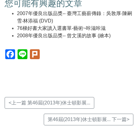
您可能有興趣的文章
2007年優良出版品獎-- 臺灣工藝薪傳錄：吳敦厚‧陳嗣
雪‧林添福 (DVD)
76梯好書大家讀入選書單-藝術~咔滋咔滋
2008年優良出版品獎-- 曾文溪的故事 (繪本)
Facebook(另
Line(另
Plurk(另
開
開
開
新
新
新
視
視
視
窗)
窗)
窗)
<上一篇 第46屆(2013年)休士頓影展...
第46屆(2013年)休士頓影展... 下一篇>